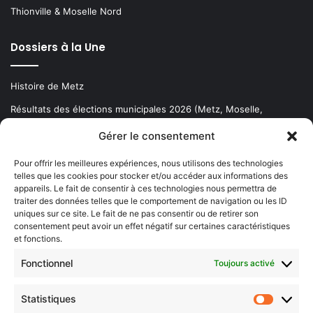
Thionville & Moselle Nord
Dossiers à la Une
Histoire de Metz
Résultats des élections municipales 2026 (Metz, Moselle,
Lorraine)
Gérer le consentement
Sentier des lanternes
Pour offrir les meilleures expériences, nous utilisons des technologies
telles que les cookies pour stocker et/ou accéder aux informations des
Newsletter gratuite
appareils. Le fait de consentir à ces technologies nous permettra de
traiter des données telles que le comportement de navigation ou les ID
uniques sur ce site. Le fait de ne pas consentir ou de retirer son
consentement peut avoir un effet négatif sur certaines caractéristiques
et fonctions.
Choisissez : matin, soir ou hebdo ?
Fonctionnel
Toujours activé
Les infos essentielles de la région à lire au moment où cela vous
arrange !
Statistiques
Statistiq