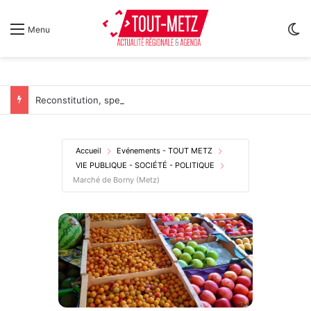
Sw
Menu
Reconstitution, spectacles et cinéma pour l’édition 2026 de « Ça tombe comme à Gravelotte »
Accueil
Evénements - TOUT METZ
VIE PUBLIQUE - SOCIÉTÉ - POLITIQUE
Marché de Borny (Metz)