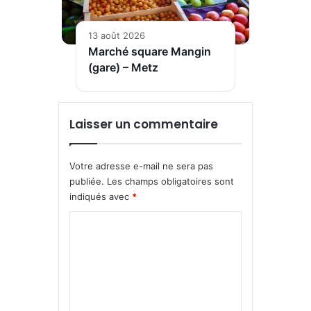
13 août 2026
Marché square Mangin
(gare) – Metz
Laisser un commentaire
Votre adresse e-mail ne sera pas
publiée.
Les champs obligatoires sont
indiqués avec
*
C
o
m
m
e