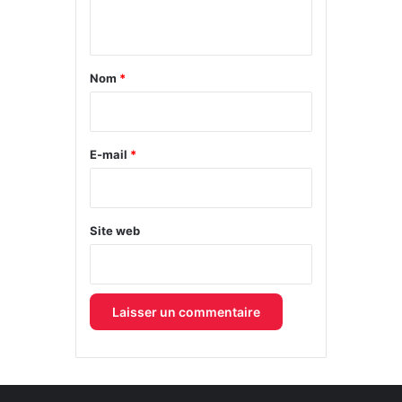
n
t
a
Nom
*
i
r
e
E-mail
*
*
Site web