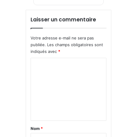
Laisser un commentaire
Votre adresse e-mail ne sera pas
publiée.
Les champs obligatoires sont
indiqués avec
*
C
o
m
m
e
n
t
a
Nom
*
i