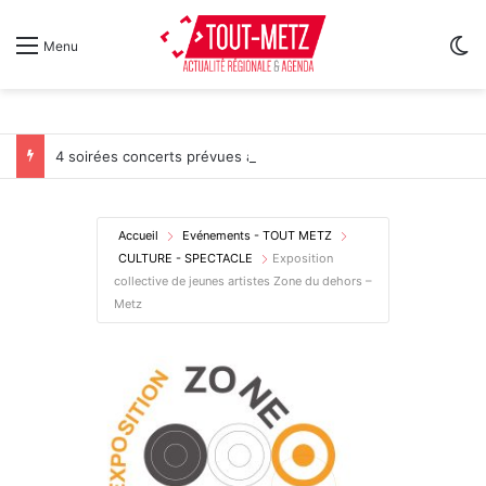
Sw
Menu
4 soirées concerts prévues à Ars-sur-Moselle du 7 au 28 août 2026
Accueil
Evénements - TOUT METZ
CULTURE - SPECTACLE
Exposition
collective de jeunes artistes Zone du dehors –
Metz