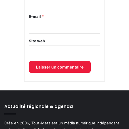
r
e
E-mail
*
*
Site web
Actualité régionale & agenda
Créé en 2006, Tout-Metz est un média numérique indépendant