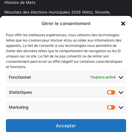
Histoire de Metz
Résultats des élections municipales 2026 (Metz, Moselle,
Lorraine)
Gérer le consentement
Sentier des lanternes
Pour offrir les meilleures expériences, nous utilisons des technologies
telles que les cookies pour stocker et/ou accéder aux informations des
Newsletter gratuite
appareils. Le fait de consentir à ces technologies nous permettra de
traiter des données telles que le comportement de navigation ou les ID
uniques sur ce site. Le fait de ne pas consentir ou de retirer son
consentement peut avoir un effet négatif sur certaines caractéristiques
et fonctions.
Choisissez : matin, soir ou hebdo ?
Fonctionnel
Toujours activé
Les infos essentielles de la région à lire au moment où cela vous
arrange !
Statistiques
Statistiq
Entrez
votre
Marketing
Marketin
adresse
e-
mail
Accepter