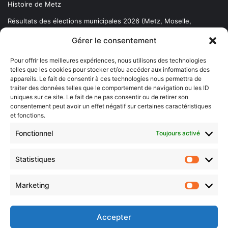
Histoire de Metz
Résultats des élections municipales 2026 (Metz, Moselle,
Lorraine)
Gérer le consentement
Sentier des lanternes
Pour offrir les meilleures expériences, nous utilisons des technologies
telles que les cookies pour stocker et/ou accéder aux informations des
Newsletter gratuite
appareils. Le fait de consentir à ces technologies nous permettra de
traiter des données telles que le comportement de navigation ou les ID
uniques sur ce site. Le fait de ne pas consentir ou de retirer son
consentement peut avoir un effet négatif sur certaines caractéristiques
et fonctions.
Choisissez : matin, soir ou hebdo ?
Fonctionnel
Toujours activé
Les infos essentielles de la région à lire au moment où cela vous
arrange !
Statistiques
Statistiq
Entrez
votre
Marketing
Marketin
adresse
e-
mail
Accepter