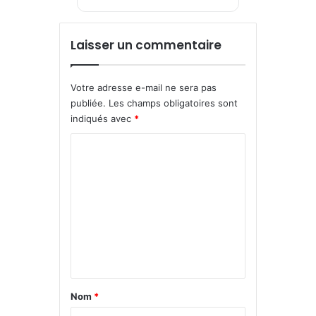
Laisser un commentaire
Votre adresse e-mail ne sera pas
publiée.
Les champs obligatoires sont
indiqués avec
*
C
o
m
m
e
n
t
a
Nom
*
i