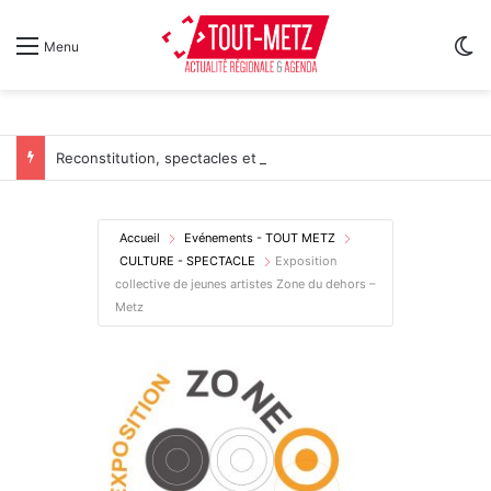
Sw
Menu
Reconstitution, spectacles et cinéma pour l’édition 2026 de « Ça tombe comme à Gravelotte »
Accueil
Evénements - TOUT METZ
CULTURE - SPECTACLE
Exposition
collective de jeunes artistes Zone du dehors –
Metz