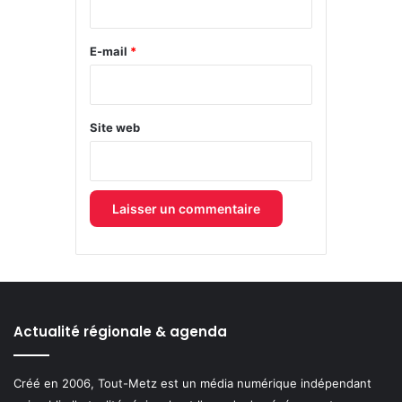
r
e
E-mail
*
*
Site web
Actualité régionale & agenda
Créé en 2006, Tout-Metz est un média numérique indépendant