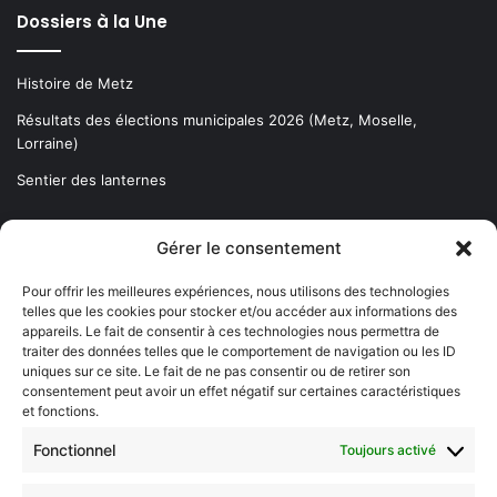
Dossiers à la Une
Histoire de Metz
Résultats des élections municipales 2026 (Metz, Moselle,
Lorraine)
Sentier des lanternes
Newsletter gratuite
Gérer le consentement
Pour offrir les meilleures expériences, nous utilisons des technologies
telles que les cookies pour stocker et/ou accéder aux informations des
appareils. Le fait de consentir à ces technologies nous permettra de
traiter des données telles que le comportement de navigation ou les ID
Choisissez : matin, soir ou hebdo ?
uniques sur ce site. Le fait de ne pas consentir ou de retirer son
Les infos essentielles de la région à lire au moment où cela vous
consentement peut avoir un effet négatif sur certaines caractéristiques
arrange !
et fonctions.
Entrez
Fonctionnel
Toujours activé
votre
adresse