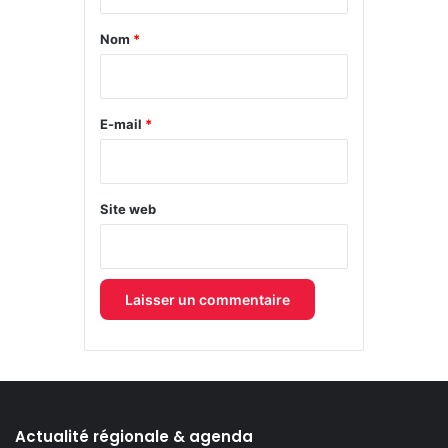
t
a
Nom
*
i
r
e
E-mail
*
*
Site web
Actualité régionale & agenda