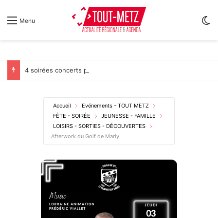
Sw
Menu
4 soirées concerts prévues à Ars-sur-Moselle du 7 au 28 août 2026
Accueil
Evénements - TOUT METZ
FÊTE - SOIRÉE
JEUNESSE - FAMILLE
LOISIRS - SORTIES - DÉCOUVERTES
Afterwork du Golf de Marly