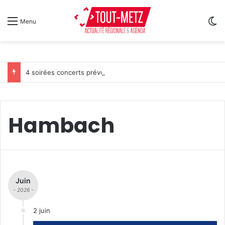
Sw
Menu
4 soirées concerts prévues à Ars-sur-Moselle du 7 au 28 août 2026
Hambach
Juin
- 2026 -
2 juin