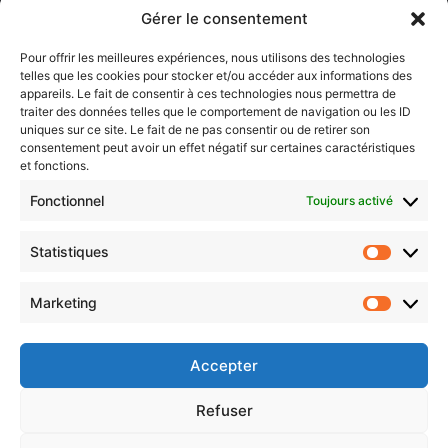
Lorraine)
Gérer le consentement
Sentier des lanternes
Pour offrir les meilleures expériences, nous utilisons des technologies
telles que les cookies pour stocker et/ou accéder aux informations des
Newsletter gratuite
appareils. Le fait de consentir à ces technologies nous permettra de
traiter des données telles que le comportement de navigation ou les ID
uniques sur ce site. Le fait de ne pas consentir ou de retirer son
consentement peut avoir un effet négatif sur certaines caractéristiques
et fonctions.
Choisissez : matin, soir ou hebdo ?
Fonctionnel
Toujours activé
Les infos essentielles de la région à lire au moment où cela vous
arrange !
Statistiques
Statistiq
Entrez
votre
Marketing
Marketin
adresse
e-
mail
Accepter
Evénements
Refuser