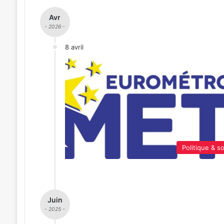
Avr
- 2026 -
8 avril
Politique & so
Juin
- 2025 -