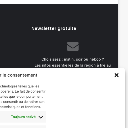
Newsletter gratuite
Choisissez : matin, soir ou hebdo ?
Les infos essentielles de la région à lire au
moment où cela vous arrange !
r le consentement
Entrez
echnologies telles que les
votre
pareils. Le fait de consentir
adresse
 telles que le comportement
e-
as consentir ou de retirer son
mail
actéristiques et fonctions.
Toujours activé
Evénements