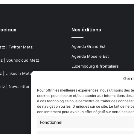
sociaux
Nos éditions
Agenda Grand Est
etz
|
Twitter Metz
Agenda Moselle Est
tz
|
Soundcloud Metz
Luxembourg & frontaliers
z
|
Linkedin Metz
Metz, Moselle & Lorraine
Gére
Nancy & Meurthe & Moselle
etz
|
Newsletter Metz
Pour offrir les meilleures expériences, nous utilisons des t
cookies pour stocker et/ou accéder aux informations des ap
Thionville & Moselle Nord
à ces technologies nous permettra de traiter des données
de navigation ou les ID uniques sur ce site. Le fait de ne p
Dossiers à la Une
consentement peut avoir un effet négatif sur certaines car
Fonctionnel
Histoire de Metz