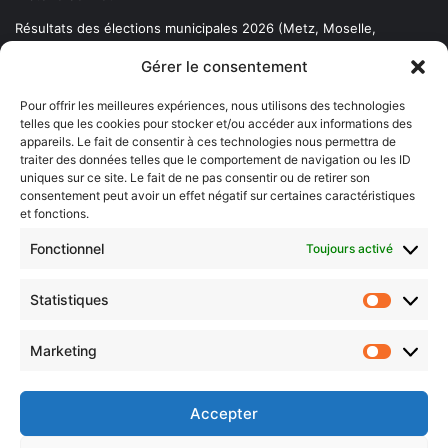
Résultats des élections municipales 2026 (Metz, Moselle,
Lorraine)
Gérer le consentement
Sentier des lanternes
Pour offrir les meilleures expériences, nous utilisons des technologies
telles que les cookies pour stocker et/ou accéder aux informations des
Newsletter gratuite
appareils. Le fait de consentir à ces technologies nous permettra de
traiter des données telles que le comportement de navigation ou les ID
uniques sur ce site. Le fait de ne pas consentir ou de retirer son
consentement peut avoir un effet négatif sur certaines caractéristiques
et fonctions.
Choisissez : matin, soir ou hebdo ?
Fonctionnel
Toujours activé
Les infos essentielles de la région à lire au moment où cela vous
arrange !
Statistiques
Statistiq
Entrez
votre
Marketing
Marketin
adresse
e-
mail
Accepter
Evénements