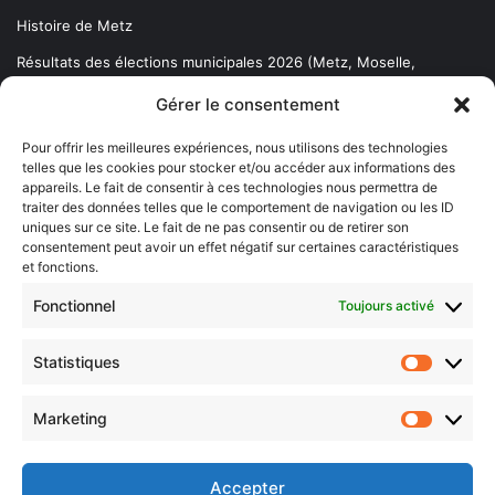
Histoire de Metz
Résultats des élections municipales 2026 (Metz, Moselle,
Lorraine)
Gérer le consentement
Sentier des lanternes
Pour offrir les meilleures expériences, nous utilisons des technologies
telles que les cookies pour stocker et/ou accéder aux informations des
Newsletter gratuite
appareils. Le fait de consentir à ces technologies nous permettra de
traiter des données telles que le comportement de navigation ou les ID
uniques sur ce site. Le fait de ne pas consentir ou de retirer son
consentement peut avoir un effet négatif sur certaines caractéristiques
et fonctions.
Choisissez : matin, soir ou hebdo ?
Fonctionnel
Toujours activé
Les infos essentielles de la région à lire au moment où cela vous
arrange !
Statistiques
Statistiq
Entrez
votre
Marketing
Marketin
adresse
e-
mail
Accepter