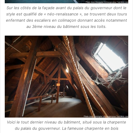
Sur les côtés de la façade avant du palais du gouverneur dont le
style est qualifié de « néo-renaissance », se trouvent deux tours
enfermant des escaliers en colimaçon donnant accès notamment
au 3ème niveau du bâtiment sous les toits.
Voici le tout dernier niveau du bâtiment, situé sous la charpente
du palais du gouverneur. La fameuse charpente en bois