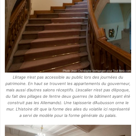
L’étage n’est pas accessible au public lors des journées du
patrimoine. En haut se trouvent les appartements du gouverneur,
mais aussi d’autres salons réceptifs. L’escalier n’est pas d’époque,
du fait des pillages de l’entre deux guerres (le bâtiment ayant été
construit pas les Allemands). Une tapisserie d’Aubusson orne le
mur. L’histoire dit que la forme des ailes du volatile ici représenté
a servi de modèle pour la forme générale du palais.