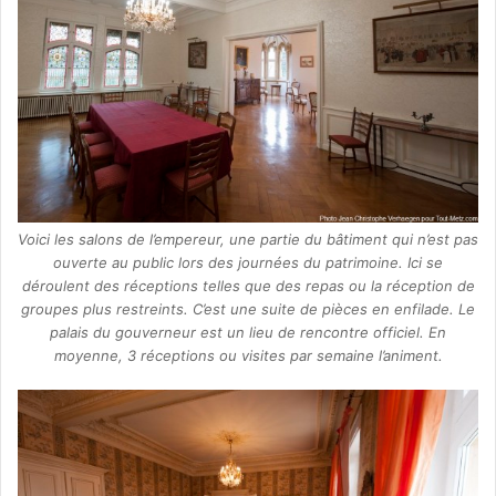
Voici les salons de l’empereur, une partie du bâtiment qui n’est pas
ouverte au public lors des journées du patrimoine. Ici se
déroulent des réceptions telles que des repas ou la réception de
groupes plus restreints. C’est une suite de pièces en enfilade. Le
palais du gouverneur est un lieu de rencontre officiel. En
moyenne, 3 réceptions ou visites par semaine l’animent.