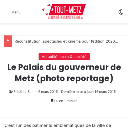
Sw
Menu
L’Étape du Graoully : une nouvelle épreuve cycliste débarque à Metz
Actualité locale & société
Le Palais du gouverneur de
Metz (photo reportage)
Frédéric S.
6 mars 2015
Dernière mise à jour: 16 mars 2015
Lu en 1 minute
C’est l’un des bâtiments emblématiques de la ville de