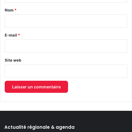
a
Nom
*
i
r
e
E-mail
*
*
Site web
Actualité régionale & agenda