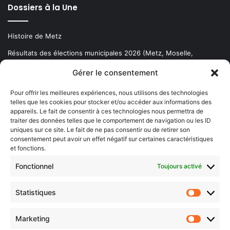
Dossiers à la Une
Histoire de Metz
Résultats des élections municipales 2026 (Metz, Moselle,
Lorraine)
Gérer le consentement
Sentier des lanternes
Pour offrir les meilleures expériences, nous utilisons des technologies
telles que les cookies pour stocker et/ou accéder aux informations des
Newsletter gratuite
appareils. Le fait de consentir à ces technologies nous permettra de
traiter des données telles que le comportement de navigation ou les ID
uniques sur ce site. Le fait de ne pas consentir ou de retirer son
consentement peut avoir un effet négatif sur certaines caractéristiques
et fonctions.
Choisissez : matin, soir ou hebdo ?
Fonctionnel
Toujours activé
Les infos essentielles de la région à lire au moment où cela vous
arrange !
Statistiques
Statistiq
Entrez
votre
Marketing
Marketin
adresse