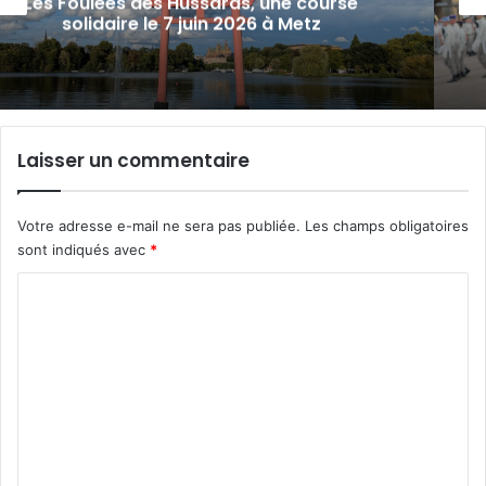
Fête nationale à Metz : revivez en
images le défilé militaire du 13 juillet 2026
Laisser un commentaire
Votre adresse e-mail ne sera pas publiée.
Les champs obligatoires
sont indiqués avec
*
C
o
m
m
e
n
t