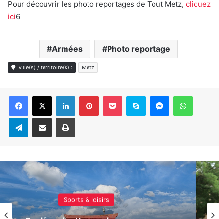
Pour découvrir les photo reportages de Tout Metz,
cliquez
ici
6
Armées
Photo reportage
Ville(s) / territoire(s) :
Metz
Linkedin
Pinterest
Pocket
Skype
Messenger
WhatsA
Telegram
Partager par e-mail
Imprimer
Actualité locale & société