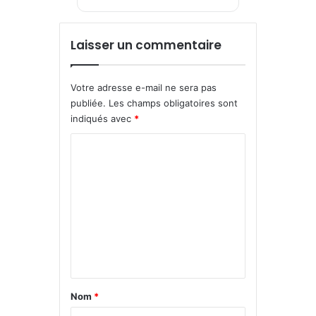
Laisser un commentaire
Votre adresse e-mail ne sera pas
publiée.
Les champs obligatoires sont
indiqués avec
*
C
o
m
m
e
n
t
a
Nom
*
i