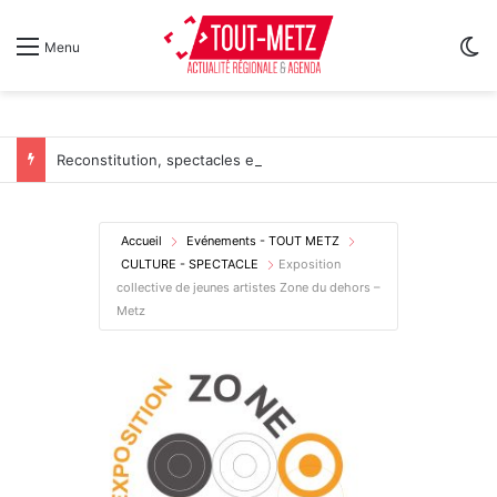
Sw
Menu
Reconstitution, spectacles et cinéma pour l’édition 2026 de « Ça tombe comme à Gravelotte »
Accueil
Evénements - TOUT METZ
CULTURE - SPECTACLE
Exposition
collective de jeunes artistes Zone du dehors –
Metz