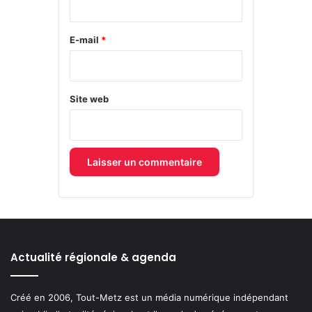
r
e
E-mail
*
*
Site web
Actualité régionale & agenda
Créé en 2006, Tout-Metz est un média numérique indépendant