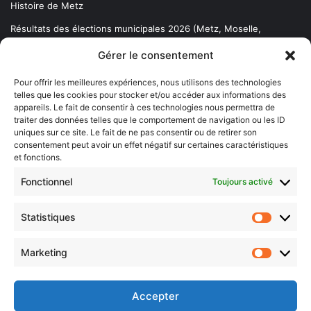
Histoire de Metz
Résultats des élections municipales 2026 (Metz, Moselle,
Lorraine)
Gérer le consentement
Sentier des lanternes
Pour offrir les meilleures expériences, nous utilisons des technologies
telles que les cookies pour stocker et/ou accéder aux informations des
Newsletter gratuite
appareils. Le fait de consentir à ces technologies nous permettra de
traiter des données telles que le comportement de navigation ou les ID
uniques sur ce site. Le fait de ne pas consentir ou de retirer son
consentement peut avoir un effet négatif sur certaines caractéristiques
et fonctions.
Choisissez : matin, soir ou hebdo ?
Fonctionnel
Toujours activé
Les infos essentielles de la région à lire au moment où cela vous
arrange !
Statistiques
Statistiq
Entrez
votre
Marketing
Marketin
adresse
e-
mail
Accepter