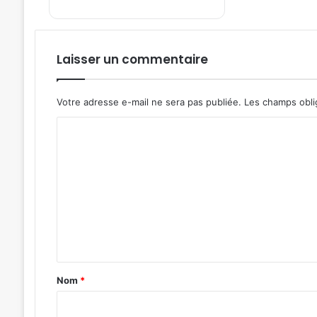
Laisser un commentaire
Votre adresse e-mail ne sera pas publiée.
Les champs obli
C
o
m
m
e
n
t
a
Nom
*
i