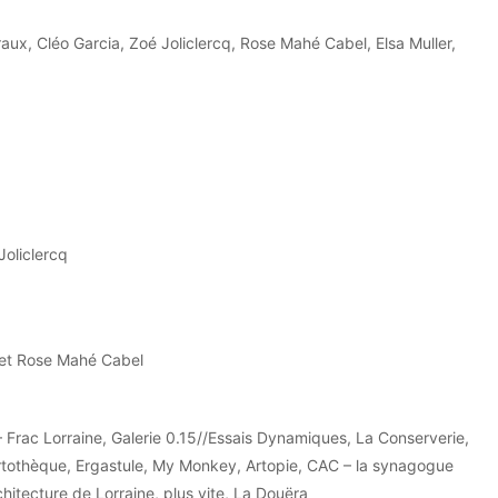
raux, Cléo Garcia, Zoé Joliclercq, Rose Mahé Cabel, Elsa Muller,
Joliclercq
 et Rose Mahé Cabel
 Frac Lorraine, Galerie 0.15//Essais Dynamiques, La Conserverie,
Artothèque, Ergastule, My Monkey, Artopie, CAC – la synagogue
hitecture de Lorraine, plus vite, La Douëra