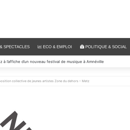
& SPECTACLES
ECO & EMPLOI
POLITIQUE & SOCIAL
 et cinéma pour l’édition 2026 de « Ça tombe comme à Gravelotte »
osition collective de jeunes artistes Zone du dehors – Metz