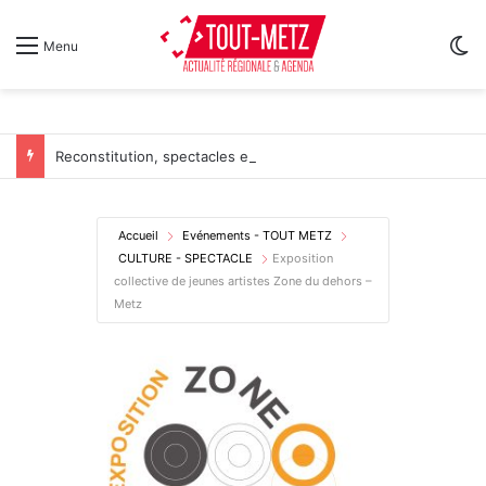
Sw
Menu
Reconstitution, spectacles et cinéma pour l’édition 2026 de « Ça tombe comme à Gravelotte »
Accueil
Evénements - TOUT METZ
CULTURE - SPECTACLE
Exposition
collective de jeunes artistes Zone du dehors –
Metz