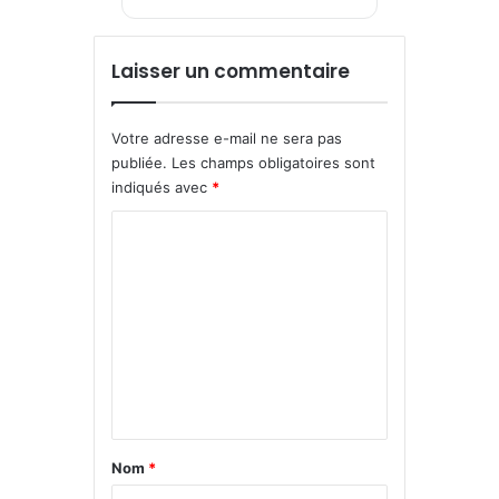
Laisser un commentaire
Votre adresse e-mail ne sera pas
publiée.
Les champs obligatoires sont
indiqués avec
*
C
o
m
m
e
n
t
a
Nom
*
i