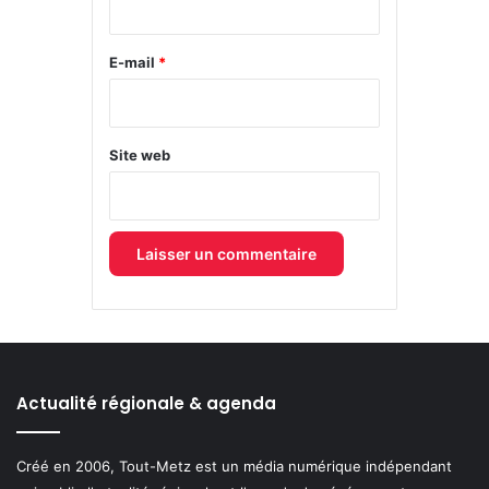
r
e
E-mail
*
*
Site web
Actualité régionale & agenda
Créé en 2006, Tout-Metz est un média numérique indépendant