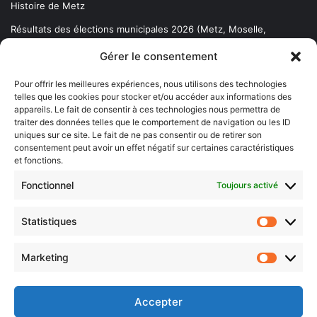
Histoire de Metz
Résultats des élections municipales 2026 (Metz, Moselle,
Lorraine)
Gérer le consentement
Sentier des lanternes
Pour offrir les meilleures expériences, nous utilisons des technologies
telles que les cookies pour stocker et/ou accéder aux informations des
Newsletter gratuite
appareils. Le fait de consentir à ces technologies nous permettra de
traiter des données telles que le comportement de navigation ou les ID
uniques sur ce site. Le fait de ne pas consentir ou de retirer son
consentement peut avoir un effet négatif sur certaines caractéristiques
et fonctions.
Choisissez : matin, soir ou hebdo ?
Fonctionnel
Toujours activé
Les infos essentielles de la région à lire au moment où cela vous
arrange !
Statistiques
Statistiq
Entrez
votre
Marketing
Marketin
adresse
e-
mail
Accepter