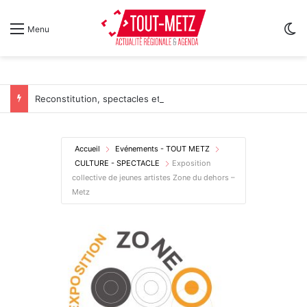
Sw
Menu
Reconstitution, spectacles et cinéma pour l’édition 2026 de « Ça tombe comme à Gravelotte »
Accueil
Evénements - TOUT METZ
CULTURE - SPECTACLE
Exposition
collective de jeunes artistes Zone du dehors –
Metz