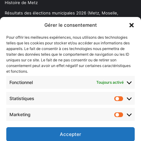
Histoire de Metz
Résultats des élections municipales 2026 (Metz, Moselle,
Lorraine)
Gérer le consentement
Sentier des lanternes
Pour offrir les meilleures expériences, nous utilisons des technologies
telles que les cookies pour stocker et/ou accéder aux informations des
Newsletter gratuite
appareils. Le fait de consentir à ces technologies nous permettra de
traiter des données telles que le comportement de navigation ou les ID
uniques sur ce site. Le fait de ne pas consentir ou de retirer son
consentement peut avoir un effet négatif sur certaines caractéristiques
et fonctions.
Choisissez : matin, soir ou hebdo ?
Fonctionnel
Toujours activé
Les infos essentielles de la région à lire au moment où cela vous
arrange !
Statistiques
Statistiq
Entrez
votre
Marketing
Marketin
adresse
e-
mail
Accepter