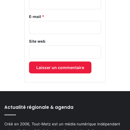
r
e
E-mail
*
*
Site web
Actualité régionale & agenda
Créé en 2006, Tout-Metz est un média numérique indépendant