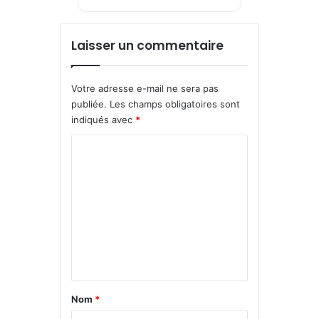
Laisser un commentaire
Votre adresse e-mail ne sera pas
publiée.
Les champs obligatoires sont
indiqués avec
*
C
o
m
m
e
n
t
a
Nom
*
i