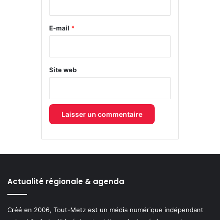
r
e
E-mail
*
*
Site web
Actualité régionale & agenda
Créé en 2006, Tout-Metz est un média numérique indépendant