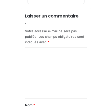
Laisser un commentaire
Votre adresse e-mail ne sera pas
publiée.
Les champs obligatoires sont
indiqués avec
*
C
o
m
m
e
n
t
a
Nom
*
i