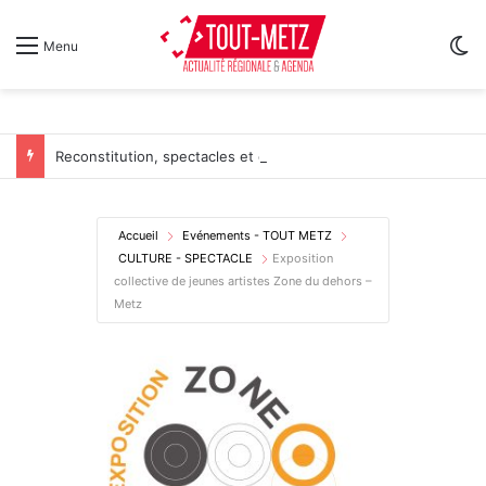
Sw
Menu
Reconstitution, spectacles et cinéma pour l’édition 2026 de « Ça tombe comme à Gravelotte »
Accueil
Evénements - TOUT METZ
CULTURE - SPECTACLE
Exposition
collective de jeunes artistes Zone du dehors –
Metz