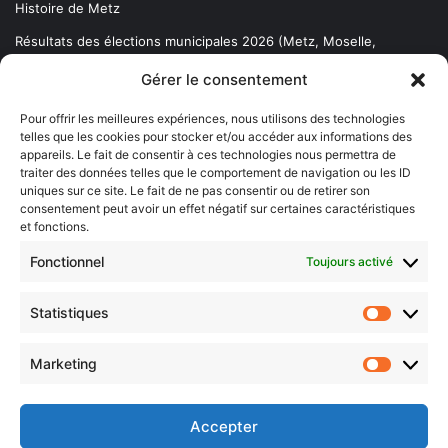
Histoire de Metz
Résultats des élections municipales 2026 (Metz, Moselle,
Lorraine)
Gérer le consentement
Sentier des lanternes
Pour offrir les meilleures expériences, nous utilisons des technologies
telles que les cookies pour stocker et/ou accéder aux informations des
Newsletter gratuite
appareils. Le fait de consentir à ces technologies nous permettra de
traiter des données telles que le comportement de navigation ou les ID
uniques sur ce site. Le fait de ne pas consentir ou de retirer son
consentement peut avoir un effet négatif sur certaines caractéristiques
et fonctions.
Choisissez : matin, soir ou hebdo ?
Fonctionnel
Toujours activé
Les infos essentielles de la région à lire au moment où cela vous
arrange !
Statistiques
Statistiq
Entrez
votre
Marketing
Marketin
adresse
e-
mail
Accepter