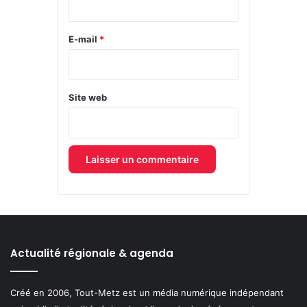
r
e
E-mail
*
*
Site web
Actualité régionale & agenda
Créé en 2006, Tout-Metz est un média numérique indépendant