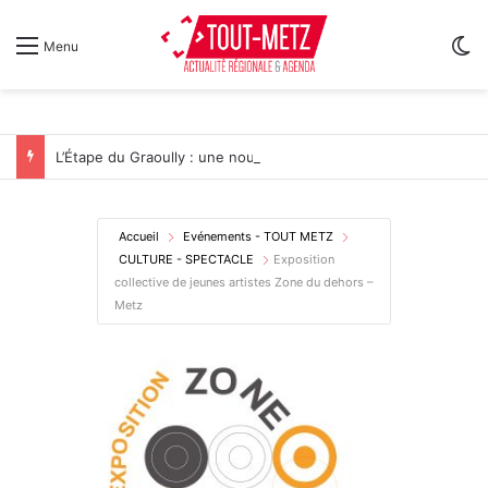
Sw
Menu
L’Étape du Graoully : une nouvelle épreuve cycliste débarque à Metz
Accueil
Evénements - TOUT METZ
CULTURE - SPECTACLE
Exposition
collective de jeunes artistes Zone du dehors –
Metz