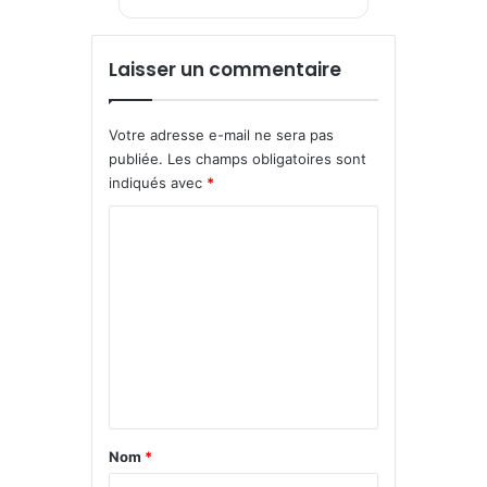
Laisser un commentaire
Votre adresse e-mail ne sera pas
publiée.
Les champs obligatoires sont
indiqués avec
*
C
o
m
m
e
n
t
a
Nom
*
i