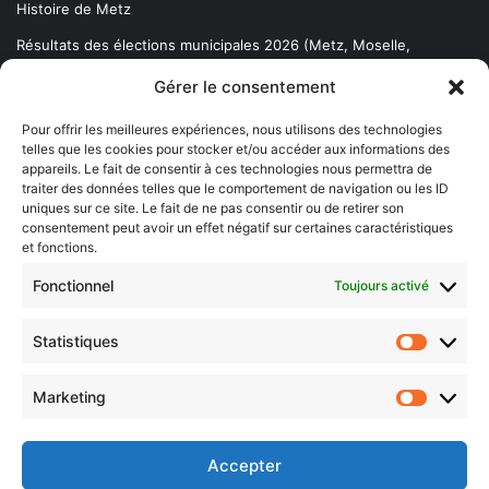
Histoire de Metz
Résultats des élections municipales 2026 (Metz, Moselle,
Lorraine)
Gérer le consentement
Sentier des lanternes
Pour offrir les meilleures expériences, nous utilisons des technologies
telles que les cookies pour stocker et/ou accéder aux informations des
Newsletter gratuite
appareils. Le fait de consentir à ces technologies nous permettra de
traiter des données telles que le comportement de navigation ou les ID
uniques sur ce site. Le fait de ne pas consentir ou de retirer son
consentement peut avoir un effet négatif sur certaines caractéristiques
et fonctions.
Choisissez : matin, soir ou hebdo ?
Fonctionnel
Toujours activé
Les infos essentielles de la région à lire au moment où cela vous
arrange !
Statistiques
Statistiq
Entrez
votre
Marketing
Marketin
adresse
e-
mail
Accepter