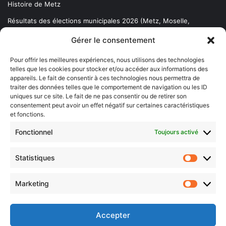
Histoire de Metz
Résultats des élections municipales 2026 (Metz, Moselle,
Lorraine)
Gérer le consentement
Sentier des lanternes
Pour offrir les meilleures expériences, nous utilisons des technologies
telles que les cookies pour stocker et/ou accéder aux informations des
Newsletter gratuite
appareils. Le fait de consentir à ces technologies nous permettra de
traiter des données telles que le comportement de navigation ou les ID
uniques sur ce site. Le fait de ne pas consentir ou de retirer son
consentement peut avoir un effet négatif sur certaines caractéristiques
et fonctions.
Choisissez : matin, soir ou hebdo ?
Fonctionnel
Toujours activé
Les infos essentielles de la région à lire au moment où cela vous
arrange !
Statistiques
Statistiq
Entrez
votre
Marketing
Marketin
adresse
e-
mail
Accepter