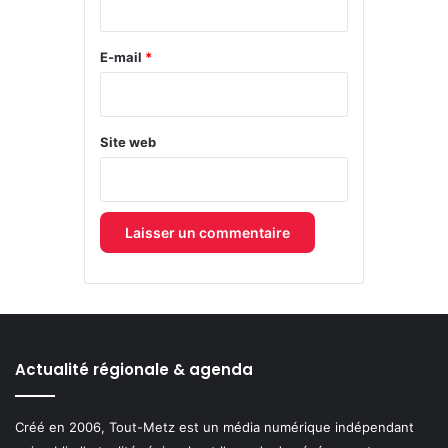
r
e
E-mail
*
*
Site web
Actualité régionale & agenda
Créé en 2006, Tout-Metz est un média numérique indépendant