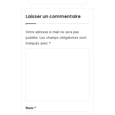
Laisser un commentaire
Votre adresse e-mail ne sera pas
publiée.
Les champs obligatoires sont
indiqués avec
*
C
o
m
m
e
n
t
a
Nom
*
i