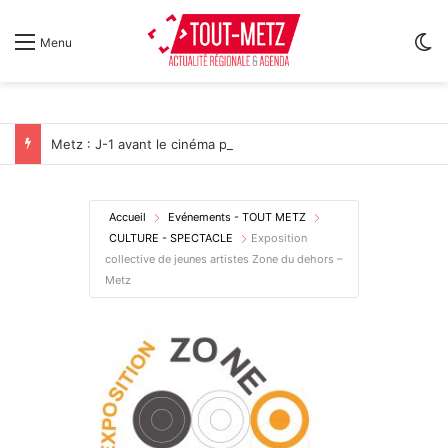
Sw
Menu
Metz : J-1 avant le cinéma plein air au Plan d’Eau
Accueil
Evénements - TOUT METZ
CULTURE - SPECTACLE
Exposition
collective de jeunes artistes Zone du dehors –
Metz