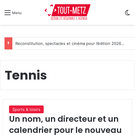
Sw
Menu
Reconstitution, spectacles et cinéma pour l’édition 2026 de « Ça tombe comme à Gravelotte »
Tennis
Sports & loisirs
Un nom, un directeur et un
calendrier pour le nouveau