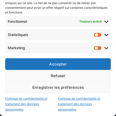
uniques sur ce site. Le fait de ne pas consentir ou de retirer son
consentement peut avoir un effet négatif sur certaines caractéristiques
Luxembourg & frontaliers
et fonctions.
Metz, Moselle & Lorraine
Fonctionnel
Toujours activé
Nancy & Meurthe & Moselle
Thionville & Moselle Nord
Statistiques
Statistiq
Dossiers à la Une
Marketing
Marketin
Histoire de Metz
Accepter
Résultats des élections municipales 2026 (Metz, Moselle,
Refuser
Lorraine)
Sentier des lanternes
Enregistrer les préférences
Newsletter gratuite
Politique de confidentialité et
Politique de confidentialité et
traitement des données
traitement des données
personnelles
personnelles