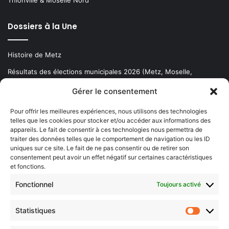
Thionville & Moselle Nord
Dossiers à la Une
Histoire de Metz
Résultats des élections municipales 2026 (Metz, Moselle,
Lorraine)
Gérer le consentement
Sentier des lanternes
Pour offrir les meilleures expériences, nous utilisons des technologies
telles que les cookies pour stocker et/ou accéder aux informations des
Newsletter gratuite
appareils. Le fait de consentir à ces technologies nous permettra de
traiter des données telles que le comportement de navigation ou les ID
uniques sur ce site. Le fait de ne pas consentir ou de retirer son
consentement peut avoir un effet négatif sur certaines caractéristiques
et fonctions.
Choisissez : matin, soir ou hebdo ?
Fonctionnel
Toujours activé
Les infos essentielles de la région à lire au moment où cela vous
arrange !
Statistiques
Statistiq
Entrez