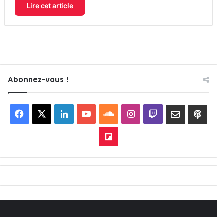
Lire cet article
Abonnez-vous !
Facebook
X
Linkedin
YouTube
SoundCloud
Instagram
Twitch
Newslett
Goo
pod
Flipboard