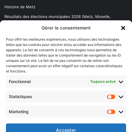
Histoire de Metz
Résultats des élections municipales 2026 (Metz, Moselle,
Lorraine)
Gérer le consentement
Sentier des lanternes
Pour offrir les meilleures expériences, nous utilisons des technologies
telles que les cookies pour stocker et/ou accéder aux informations des
Newsletter gratuite
appareils. Le fait de consentir à ces technologies nous permettra de
traiter des données telles que le comportement de navigation ou les ID
uniques sur ce site. Le fait de ne pas consentir ou de retirer son
consentement peut avoir un effet négatif sur certaines caractéristiques
et fonctions.
Choisissez : matin, soir ou hebdo ?
Fonctionnel
Toujours activé
Les infos essentielles de la région à lire au moment où cela vous
arrange !
Statistiques
Statistiq
Entrez
votre
Marketing
Marketin
adresse
e-
mail
Accepter