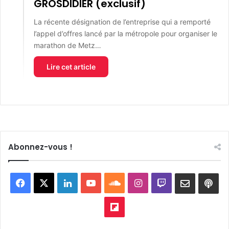
GROSDIDIER (exclusif)
La récente désignation de l’entreprise qui a remporté
l’appel d’offres lancé par la métropole pour organiser le
marathon de Metz…
Lire cet article
Abonnez-vous !
Facebook
X
Linkedin
YouTube
SoundCloud
Instagram
Twitch
Newslett
Goo
pod
Flipboard