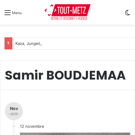
Sw
Menu
Kaza, Jungeli et Helmut Fritz à l’affiche d’un nouveau festival de musique à Amnéville
Samir BOUDJEMAA
Nov
- 2025 -
12 novembre