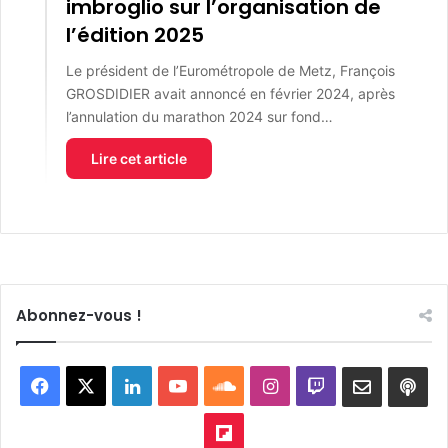
imbroglio sur l’organisation de
l’édition 2025
Le président de l’Eurométropole de Metz, François
GROSDIDIER avait annoncé en février 2024, après
l’annulation du marathon 2024 sur fond…
Lire cet article
Abonnez-vous !
Facebook
X
Linkedin
YouTube
SoundCloud
Instagram
Twitch
Newslett
Goo
pod
Flipboard