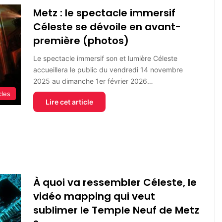
Metz : le spectacle immersif
Céleste se dévoile en avant-
première (photos)
Le spectacle immersif son et lumière Céleste
accueillera le public du vendredi 14 novembre
2025 au dimanche 1er février 2026…
cles
Lire cet article
À quoi va ressembler Céleste, le
vidéo mapping qui veut
sublimer le Temple Neuf de Metz