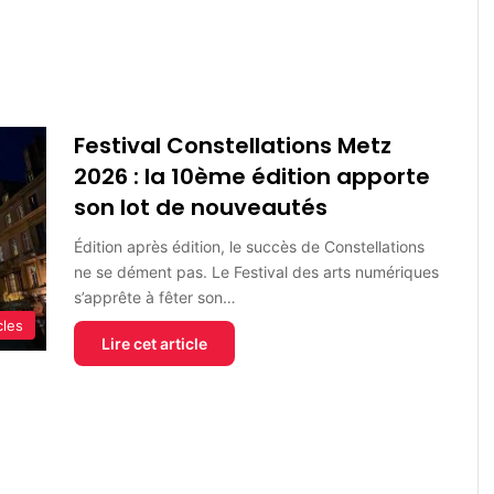
Festival Constellations Metz
2026 : la 10ème édition apporte
son lot de nouveautés
Édition après édition, le succès de Constellations
ne se dément pas. Le Festival des arts numériques
s’apprête à fêter son…
cles
Lire cet article