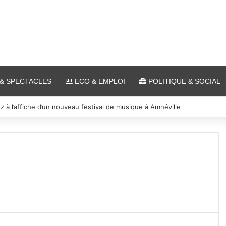
& SPECTACLES
ECO & EMPLOI
POLITIQUE & SOCIAL
 et cinéma pour l’édition 2026 de « Ça tombe comme à Gravelotte »