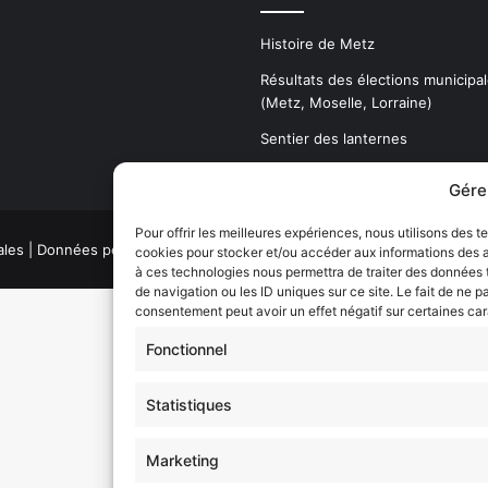
Histoire de Metz
Résultats des élections municipa
(Metz, Moselle, Lorraine)
Sentier des lanternes
Gére
Pour offrir les meilleures expériences, nous utilisons des t
ales
|
Données personnelles
|
CGU
|
Régie publicitaire web
cookies pour stocker et/ou accéder aux informations des ap
à ces technologies nous permettra de traiter des données
de navigation ou les ID uniques sur ce site. Le fait de ne p
consentement peut avoir un effet négatif sur certaines car
Fonctionnel
Statistiques
Marketing