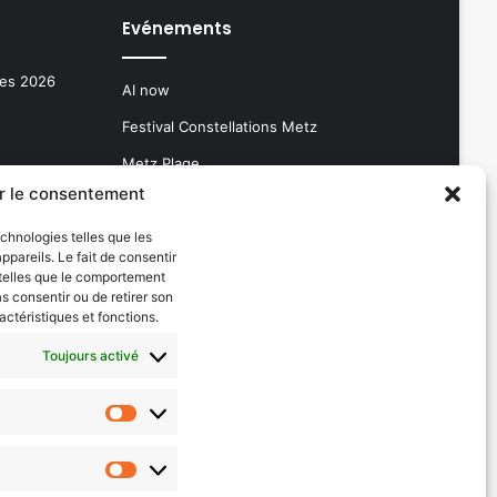
Evénements
les 2026
AI now
Festival Constellations Metz
Metz Plage
r le consentement
echnologies telles que les
Facebook
X
Linkedin
YouTube
SoundCloud
Instagram
Twitch
Newsletter
Google
Flipboar
pareils. Le fait de consentir
 telles que le comportement
podcast
as consentir ou de retirer son
actéristiques et fonctions.
Toujours activé
Statistiques
Marketing