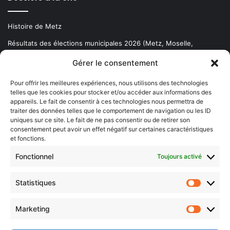
Histoire de Metz
Résultats des élections municipales 2026 (Metz, Moselle,
Lorraine)
Gérer le consentement
Sentier des lanternes
Pour offrir les meilleures expériences, nous utilisons des technologies
telles que les cookies pour stocker et/ou accéder aux informations des
Newsletter gratuite
appareils. Le fait de consentir à ces technologies nous permettra de
traiter des données telles que le comportement de navigation ou les ID
uniques sur ce site. Le fait de ne pas consentir ou de retirer son
consentement peut avoir un effet négatif sur certaines caractéristiques
et fonctions.
Choisissez : matin, soir ou hebdo ?
Fonctionnel
Toujours activé
Les infos essentielles de la région à lire au moment où cela vous
arrange !
Statistiques
Statistiq
Entrez
votre
Marketing
Marketin
adresse
e-