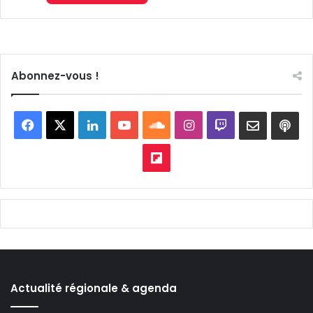
Abonnez-vous !
Facebook
X
Linkedin
YouTube
SoundCloud
Instagram
Twitch
Newslett
Goo
pod
Flipboard
Actualité régionale & agenda