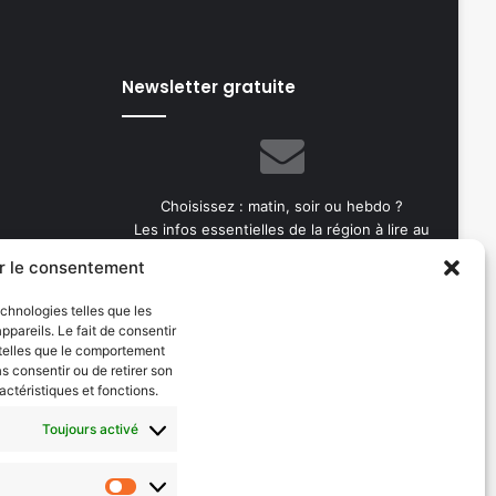
Newsletter gratuite
Choisissez : matin, soir ou hebdo ?
Les infos essentielles de la région à lire au
moment où cela vous arrange !
r le consentement
Entrez
echnologies telles que les
votre
pareils. Le fait de consentir
adresse
 telles que le comportement
e-
as consentir ou de retirer son
mail
actéristiques et fonctions.
Toujours activé
Evénements
les 2026
AI now
Statistiques