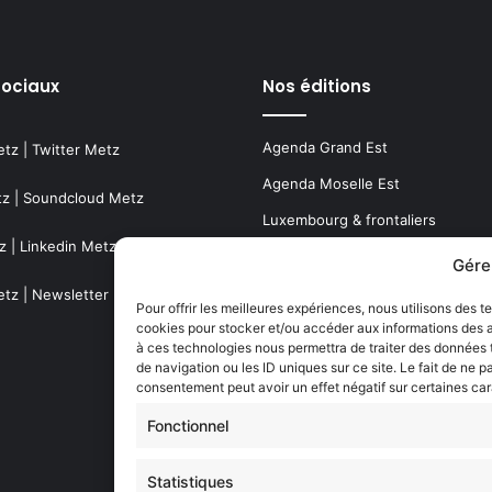
sociaux
Nos éditions
Agenda Grand Est
etz
|
Twitter Metz
Agenda Moselle Est
tz
|
Soundcloud Metz
Luxembourg & frontaliers
z
|
Linkedin Metz
Metz, Moselle & Lorraine
Gére
Nancy & Meurthe & Moselle
etz
|
Newsletter Metz
Pour offrir les meilleures expériences, nous utilisons des t
cookies pour stocker et/ou accéder aux informations des ap
Thionville & Moselle Nord
à ces technologies nous permettra de traiter des données
de navigation ou les ID uniques sur ce site. Le fait de ne p
Dossiers à la Une
consentement peut avoir un effet négatif sur certaines car
Fonctionnel
Histoire de Metz
Statistiques
Résultats des élections municipa