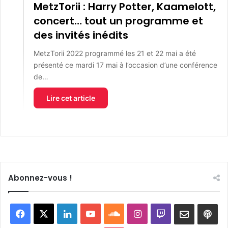
MetzTorii : Harry Potter, Kaamelott,
concert… tout un programme et
des invités inédits
MetzTorii 2022 programmé les 21 et 22 mai a été
présenté ce mardi 17 mai à l’occasion d’une conférence
de…
Lire cet article
Abonnez-vous !
Facebook
X
Linkedin
YouTube
SoundCloud
Instagram
Twitch
Newslett
Goo