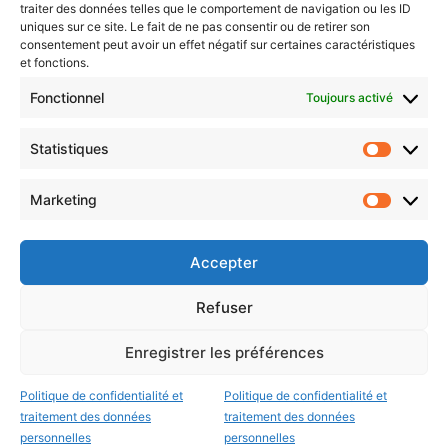
traiter des données telles que le comportement de navigation ou les ID
uniques sur ce site. Le fait de ne pas consentir ou de retirer son
consentement peut avoir un effet négatif sur certaines caractéristiques
et fonctions.
Choisissez : matin, soir ou hebdo ?
Fonctionnel
Toujours activé
Les infos essentielles de la région à lire au moment où cela vous
arrange !
Statistiques
Statistiq
Entrez
votre
Marketing
Marketin
adresse
e-
mail
Accepter
Evénements
Refuser
Enregistrer les préférences
AI now
Festival Constellations Metz
Politique de confidentialité et
Politique de confidentialité et
Metz Plage
traitement des données
traitement des données
personnelles
personnelles