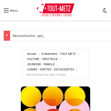
Sw
Menu
Reconstitution, spectacles et cinéma pour l’édition 2026 de « Ça tombe comme à Gravelotte »
Accueil
Evénements - TOUT METZ
CULTURE - SPECTACLE
JEUNESSE - FAMILLE
LOISIRS - SORTIES - DÉCOUVERTES
Festival Hop Hop Hop à Pouilly