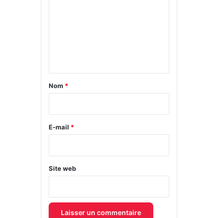
m
m
e
n
t
a
Nom
*
i
r
e
E-mail
*
*
Site web