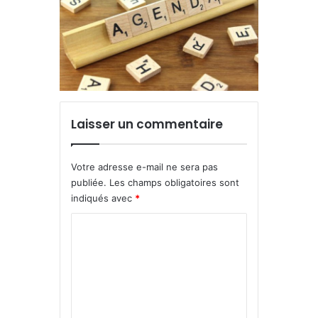
Laisser un commentaire
Votre adresse e-mail ne sera pas
publiée.
Les champs obligatoires sont
indiqués avec
*
C
o
m
m
e