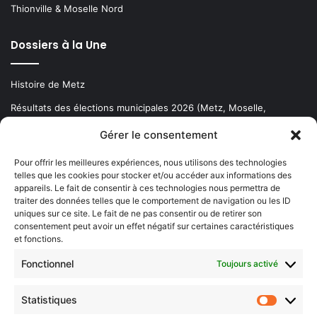
Thionville & Moselle Nord
Dossiers à la Une
Histoire de Metz
Résultats des élections municipales 2026 (Metz, Moselle,
Lorraine)
Gérer le consentement
Sentier des lanternes
Pour offrir les meilleures expériences, nous utilisons des technologies
telles que les cookies pour stocker et/ou accéder aux informations des
Newsletter gratuite
appareils. Le fait de consentir à ces technologies nous permettra de
traiter des données telles que le comportement de navigation ou les ID
uniques sur ce site. Le fait de ne pas consentir ou de retirer son
consentement peut avoir un effet négatif sur certaines caractéristiques
et fonctions.
Choisissez : matin, soir ou hebdo ?
Fonctionnel
Toujours activé
Les infos essentielles de la région à lire au moment où cela vous
arrange !
Statistiques
Statistiq
Entrez