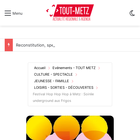
Sw
Menu
Reconstitution, spectacles et cinéma pour l’édition 2026 de « Ça tombe comme à Gravelotte »
Accueil
Evénements - TOUT METZ
CULTURE - SPECTACLE
JEUNESSE - FAMILLE
LOISIRS - SORTIES - DÉCOUVERTES
Festival Hop Hop Hop à Metz : Soirée
underground aux Frigos