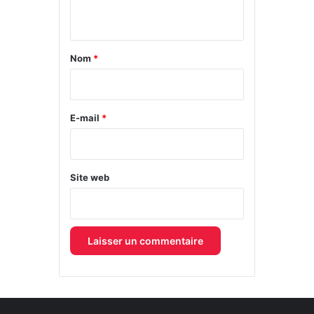
n
t
a
Nom
*
i
r
e
E-mail
*
*
Site web