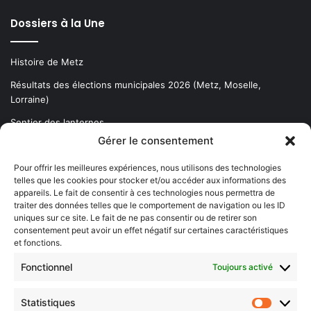
Dossiers à la Une
Histoire de Metz
Résultats des élections municipales 2026 (Metz, Moselle,
Lorraine)
Sentier des lanternes
Gérer le consentement
Newsletter gratuite
Pour offrir les meilleures expériences, nous utilisons des technologies
telles que les cookies pour stocker et/ou accéder aux informations des
appareils. Le fait de consentir à ces technologies nous permettra de
traiter des données telles que le comportement de navigation ou les ID
uniques sur ce site. Le fait de ne pas consentir ou de retirer son
consentement peut avoir un effet négatif sur certaines caractéristiques
Choisissez : matin, soir ou hebdo ?
et fonctions.
Les infos essentielles de la région à lire au moment où cela vous
arrange !
Fonctionnel
Toujours activé
Entrez
Statistiques
votre
Statistiq