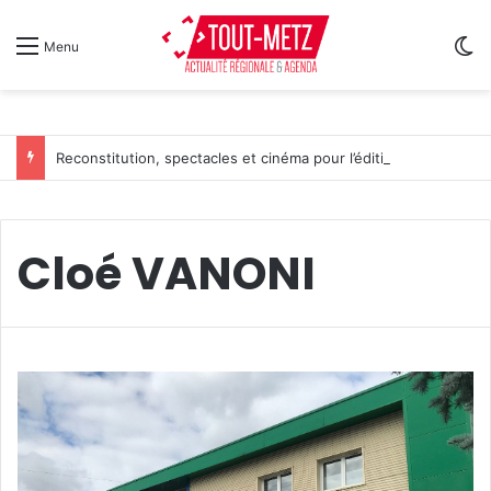
Sw
Menu
Reconstitution, spectacles et cinéma pour l’édition 2026 de « Ça tombe comme à Gravelotte »
Cloé VANONI