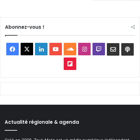
Abonnez-vous !
Facebook
X
Linkedin
YouTube
SoundCloud
Instagram
Twitch
Newslett
Goo
pod
Flipboard
Actualité régionale & agenda