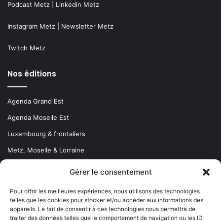
Podcast Metz
|
Linkedin Metz
Instagram Metz
|
Newsletter Metz
Twitch Metz
Nos éditions
Agenda Grand Est
Agenda Moselle Est
Luxembourg & frontaliers
Metz, Moselle & Lorraine
Nancy & Meurthe & Moselle
Gérer le consentement
Thionville & Moselle Nord
Pour offrir les meilleures expériences, nous utilisons des technologies
telles que les cookies pour stocker et/ou accéder aux informations des
Dossiers à la Une
appareils. Le fait de consentir à ces technologies nous permettra de
traiter des données telles que le comportement de navigation ou les ID