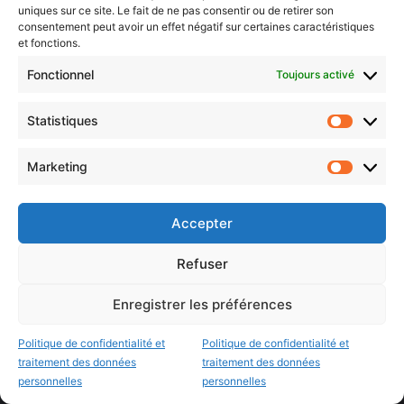
uniques sur ce site. Le fait de ne pas consentir ou de retirer son
Histoire de Metz
consentement peut avoir un effet négatif sur certaines caractéristiques
et fonctions.
Résultats des élections municipales 2026 (Metz, Moselle,
Fonctionnel
Toujours activé
Lorraine)
Sentier des lanternes
Statistiques
Statistiq
Newsletter gratuite
Marketing
Marketin
Accepter
Choisissez : matin, soir ou hebdo ?
Refuser
Les infos essentielles de la région à lire au moment où cela vous
arrange !
Enregistrer les préférences
Entrez
votre
Politique de confidentialité et
Politique de confidentialité et
adresse
traitement des données
traitement des données
e-
personnelles
personnelles
mail