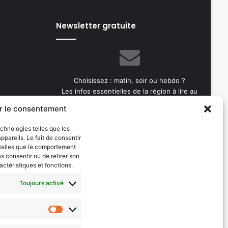
Newsletter gratuite
Choisissez : matin, soir ou hebdo ?
Les infos essentielles de la région à lire au
moment où cela vous arrange !
r le consentement
Entrez
echnologies telles que les
votre
pareils. Le fait de consentir
adresse
 telles que le comportement
e-
as consentir ou de retirer son
mail
actéristiques et fonctions.
Toujours activé
Evénements
les 2026
AI now
Statistiques