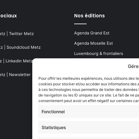
sociaux
Nos éditions
Agenda Grand Est
etz
|
Twitter Metz
Agenda Moselle Est
tz
|
Soundcloud Metz
Luxembourg & frontaliers
z
|
Linkedin Metz
Metz, Moselle & Lorraine
Gére
Nancy & Meurthe & Moselle
etz
|
Newsletter Metz
Pour offrir les meilleures expériences, nous utilisons des t
cookies pour stocker et/ou accéder aux informations des ap
Thionville & Moselle Nord
à ces technologies nous permettra de traiter des données
de navigation ou les ID uniques sur ce site. Le fait de ne p
Dossiers à la Une
consentement peut avoir un effet négatif sur certaines car
Fonctionnel
Histoire de Metz
Statistiques
Résultats des élections municipa
(Metz, Moselle, Lorraine)