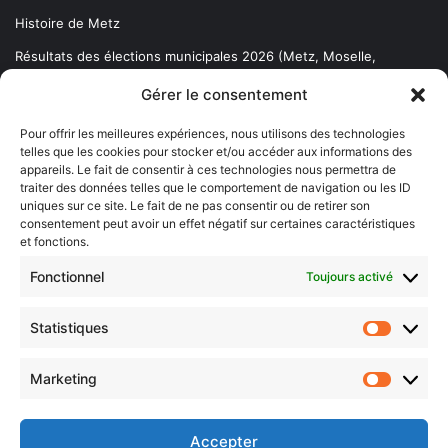
Histoire de Metz
Résultats des élections municipales 2026 (Metz, Moselle,
Lorraine)
Gérer le consentement
Sentier des lanternes
Pour offrir les meilleures expériences, nous utilisons des technologies
telles que les cookies pour stocker et/ou accéder aux informations des
Newsletter gratuite
appareils. Le fait de consentir à ces technologies nous permettra de
traiter des données telles que le comportement de navigation ou les ID
uniques sur ce site. Le fait de ne pas consentir ou de retirer son
consentement peut avoir un effet négatif sur certaines caractéristiques
et fonctions.
Choisissez : matin, soir ou hebdo ?
Fonctionnel
Toujours activé
Les infos essentielles de la région à lire au moment où cela vous
arrange !
Statistiques
Statistiq
Entrez
votre
Marketing
Marketin
adresse
e-
mail
Accepter