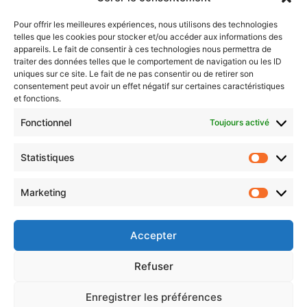
Pour offrir les meilleures expériences, nous utilisons des technologies
telles que les cookies pour stocker et/ou accéder aux informations des
appareils. Le fait de consentir à ces technologies nous permettra de
Choisissez : matin, soir ou hebdo ?
traiter des données telles que le comportement de navigation ou les ID
Les infos essentielles de la région à lire au moment où cela vous
uniques sur ce site. Le fait de ne pas consentir ou de retirer son
consentement peut avoir un effet négatif sur certaines caractéristiques
arrange !
et fonctions.
Entrez
Fonctionnel
Toujours activé
votre
adresse
Statistiques
e-
Statistiq
mail
Marketing
Evénements
Marketin
Accepter
AI now
Festival Constellations Metz
Refuser
Metz Plage
Enregistrer les préférences