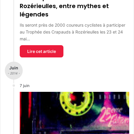
Rozérieulles, entre mythes et
légendes
Ils seront près de 2000 coureurs cyclistes à participer
au Trophée des Crapauds à Rozérieulles les 23 et 24
mai…
Lire cet article
Juin
- 2014 -
7 juin