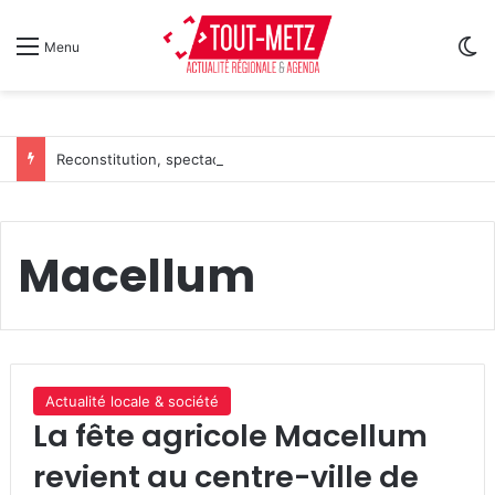
Sw
Menu
Reconstitution, spectacles et cinéma pour l’édition 2026 de « Ça tombe comme à Gravelotte »
Macellum
Actualité locale & société
La fête agricole Macellum
revient au centre-ville de