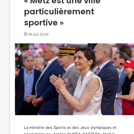
« Metz est une ville
particulièrement
sportive »
28 juin 2024
La ministre des Sports et des Jeux olympiques et
paralympiques, Amélie OUDÉA-CASTERA, était le