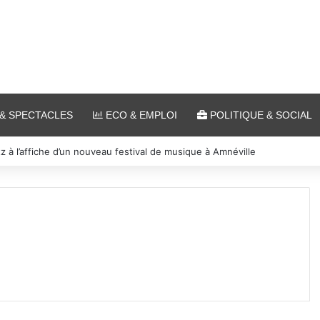
& SPECTACLES
ECO & EMPLOI
POLITIQUE & SOCIAL
 et cinéma pour l’édition 2026 de « Ça tombe comme à Gravelotte »