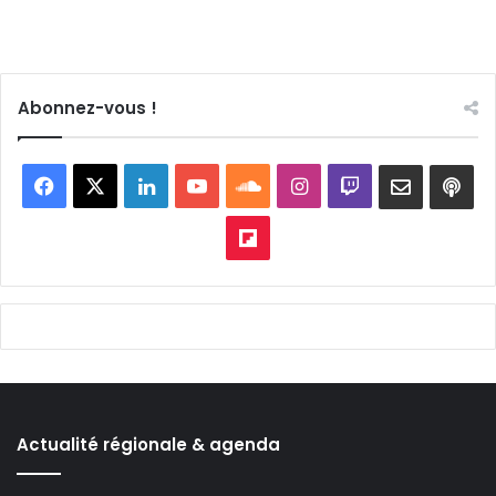
Abonnez-vous !
Facebook
X
Linkedin
YouTube
SoundCloud
Instagram
Twitch
Newslett
Goo
pod
Flipboard
Actualité régionale & agenda