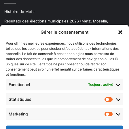
Histoire de Metz
Résultats des élections municipales 2026 (Metz, Moselle,
Lorraine)
Gérer le consentement
Sentier des lanternes
Pour offrir les meilleures expériences, nous utilisons des technologies
telles que les cookies pour stocker et/ou accéder aux informations des
Newsletter gratuite
appareils. Le fait de consentir à ces technologies nous permettra de
traiter des données telles que le comportement de navigation ou les ID
uniques sur ce site. Le fait de ne pas consentir ou de retirer son
consentement peut avoir un effet négatif sur certaines caractéristiques
et fonctions.
Choisissez : matin, soir ou hebdo ?
Fonctionnel
Toujours activé
Les infos essentielles de la région à lire au moment où cela vous
arrange !
Statistiques
Statistiq
Entrez
votre
Marketing
Marketin
adresse
e-