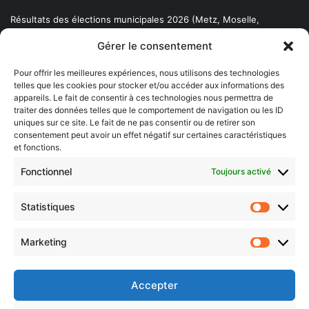
Résultats des élections municipales 2026 (Metz, Moselle,
Lorraine)
Gérer le consentement
Sentier des lanternes
Pour offrir les meilleures expériences, nous utilisons des technologies
telles que les cookies pour stocker et/ou accéder aux informations des
Newsletter gratuite
appareils. Le fait de consentir à ces technologies nous permettra de
traiter des données telles que le comportement de navigation ou les ID
uniques sur ce site. Le fait de ne pas consentir ou de retirer son
consentement peut avoir un effet négatif sur certaines caractéristiques
et fonctions.
Choisissez : matin, soir ou hebdo ?
Fonctionnel
Toujours activé
Les infos essentielles de la région à lire au moment où cela vous
arrange !
Statistiques
Statistiq
Entrez
votre
Marketing
Marketin
adresse
e-
mail
Accepter
Evénements