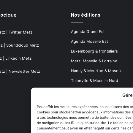
sociaux
Nos éditions
Agenda Grand Est
etz
|
Twitter Metz
Agenda Moselle Est
tz
|
Soundcloud Metz
Luxembourg & frontaliers
z
|
Linkedin Metz
Metz, Moselle & Lorraine
Nancy & Meurthe & Moselle
etz
|
Newsletter Metz
Thionville & Moselle Nord
Gére
Dossiers à la Une
Pour offrir les meilleures expériences, nous utilisons des t
cookies pour stocker et/ou accéder aux informations des ap
Histoire de Metz
à ces technologies nous permettra de traiter des données
Résultats des élections municipa
de navigation ou les ID uniques sur ce site. Le fait de ne p
consentement peut avoir un effet négatif sur certaines car
(Metz, Moselle, Lorraine)