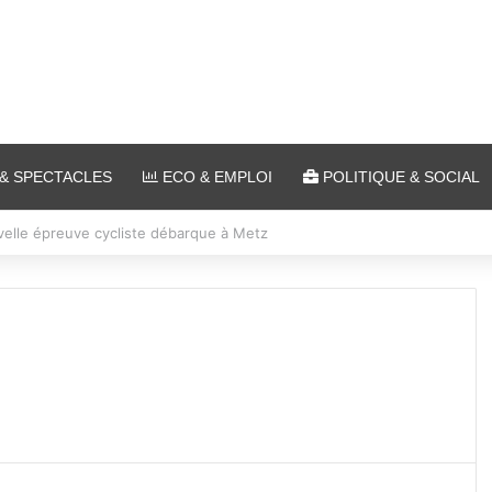
& SPECTACLES
ECO & EMPLOI
POLITIQUE & SOCIAL
 Ars-sur-Moselle du 7 au 28 août 2026