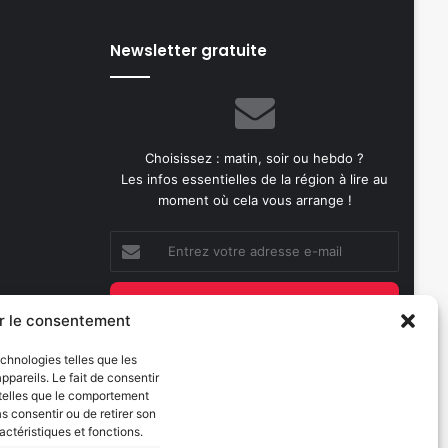
Newsletter gratuite
Choisissez : matin, soir ou hebdo ?
Les infos essentielles de la région à lire au
moment où cela vous arrange !
Entrez
votre
adresse
e-
r le consentement
mail
echnologies telles que les
Evénements
pareils. Le fait de consentir
 telles que le comportement
les 2026
as consentir ou de retirer son
AI now
actéristiques et fonctions.