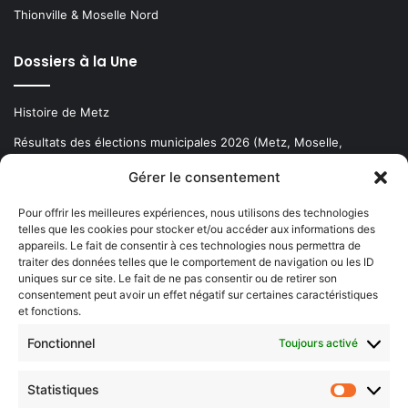
Thionville & Moselle Nord
Dossiers à la Une
Histoire de Metz
Résultats des élections municipales 2026 (Metz, Moselle,
Lorraine)
Gérer le consentement
Sentier des lanternes
Pour offrir les meilleures expériences, nous utilisons des technologies
telles que les cookies pour stocker et/ou accéder aux informations des
Newsletter gratuite
appareils. Le fait de consentir à ces technologies nous permettra de
traiter des données telles que le comportement de navigation ou les ID
uniques sur ce site. Le fait de ne pas consentir ou de retirer son
consentement peut avoir un effet négatif sur certaines caractéristiques
et fonctions.
Choisissez : matin, soir ou hebdo ?
Fonctionnel
Toujours activé
Les infos essentielles de la région à lire au moment où cela vous
arrange !
Statistiques
Statistiq