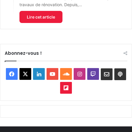
travaux de rénovation. Depuis,…
Lire cet article
Abonnez-vous !
Facebook
X
Linkedin
YouTube
SoundCloud
Instagram
Twitch
Newslett
Goo
pod
Flipboard