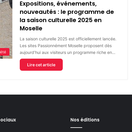
Expositions, événements,
nouveautés : le programme de
la saison culturelle 2025 en
Moselle
La saison culturelle 2025 est officiellement lancée.
Les sites Passionnément Moselle proposent dès
iété
aujourd’hui aux visiteurs un programme riche en…
Lire cet article
sociaux
Nos éditions