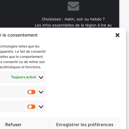
Choisissez : matin, soir ou hebdo ?
Les infos essentielles de la région à lire au
moment où cela vous arrange !
r le consentement
Entrez
echnologies telles que les
votre
pareils. Le fait de consentir
adresse
 telles que le comportement
e-
as consentir ou de retirer son
mail
actéristiques et fonctions.
Toujours activé
Evénements
les 2026
AI now
Statistiques
Festival Constellations Metz
Marketing
Metz Plage
Refuser
Enregistrer les préférences