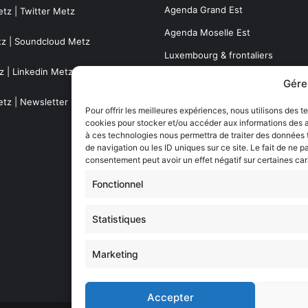
Agenda Grand Est
etz
|
Twitter Metz
Agenda Moselle Est
tz
|
Soundcloud Metz
Luxembourg & frontaliers
z
|
Linkedin Metz
Metz, Moselle & Lorraine
Gére
Nancy & Meurthe & Moselle
etz
|
Newsletter Metz
Pour offrir les meilleures expériences, nous utilisons des t
cookies pour stocker et/ou accéder aux informations des ap
Thionville & Moselle Nord
à ces technologies nous permettra de traiter des données
de navigation ou les ID uniques sur ce site. Le fait de ne p
Dossiers à la Une
consentement peut avoir un effet négatif sur certaines car
Fonctionnel
Histoire de Metz
Statistiques
Résultats des élections municipa
(Metz, Moselle, Lorraine)
Marketing
Sentier des lanternes
Accepter