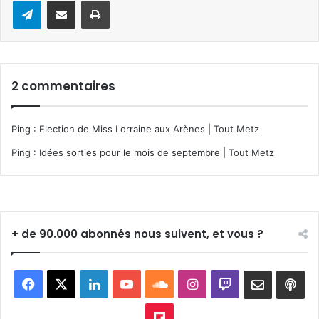
2 commentaires
Ping :
Election de Miss Lorraine aux Arènes | Tout Metz
Ping :
Idées sorties pour le mois de septembre | Tout Metz
+ de 90.000 abonnés nous suivent, et vous ?
Facebook
X
Linkedin
YouTube
SoundCloud
Instagram
Twitch
Newslett
Goo
pod
Flipboard