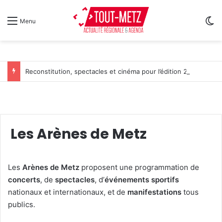
Sw
Menu
Reconstitution, spectacles et cinéma pour l’édition 2026 de « Ça tombe comme à Gravelotte »
Les Arènes de Metz
Les
Arènes de Metz
proposent une programmation de
concerts
, de
spectacles
, d’
événements sportifs
nationaux et internationaux, et de
manifestations
tous
publics.