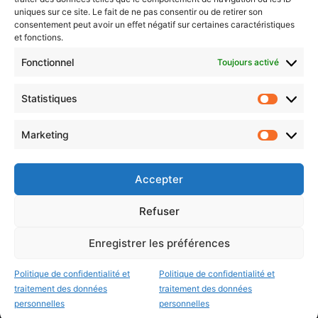
uniques sur ce site. Le fait de ne pas consentir ou de retirer son
consentement peut avoir un effet négatif sur certaines caractéristiques
et fonctions.
Choisissez : matin, soir ou hebdo ?
Fonctionnel
Toujours activé
Les infos essentielles de la région à lire au moment où cela vous
arrange !
Statistiques
Statistiq
Entrez
votre
Marketing
Marketin
adresse
e-
mail
Accepter
Evénements
Refuser
Enregistrer les préférences
AI now
Festival Constellations Metz
Politique de confidentialité et
Politique de confidentialité et
Metz Plage
traitement des données
traitement des données
personnelles
personnelles