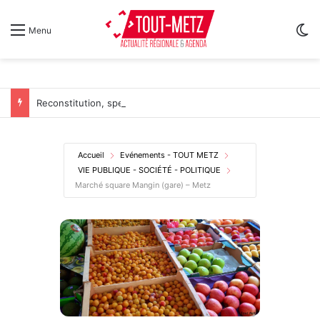
Sw
Menu
Reconstitution, spectacles et cinéma pour l’édition 2026 de « Ça tombe comme à Gravelotte »
Accueil
Evénements - TOUT METZ
VIE PUBLIQUE - SOCIÉTÉ - POLITIQUE
Marché square Mangin (gare) – Metz