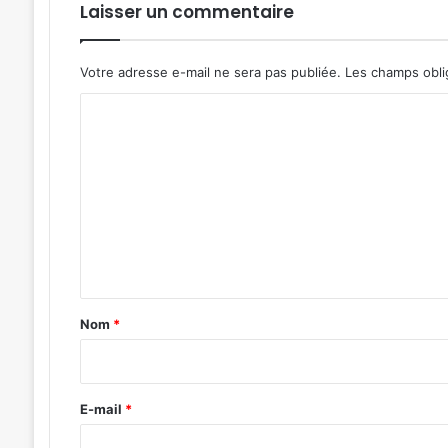
Laisser un commentaire
Votre adresse e-mail ne sera pas publiée.
Les champs obli
C
o
m
m
e
n
t
a
Nom
*
i
r
e
E-mail
*
*