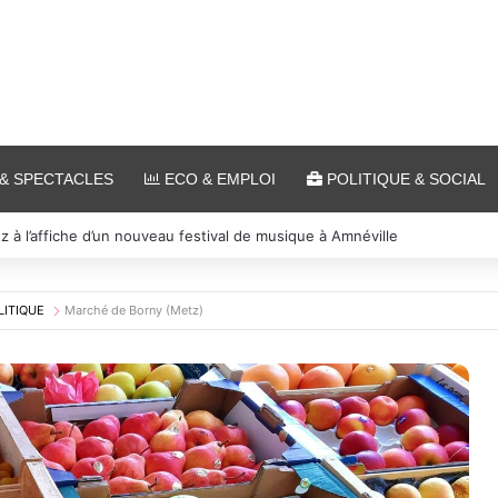
& SPECTACLES
ECO & EMPLOI
POLITIQUE & SOCIAL
 et cinéma pour l’édition 2026 de « Ça tombe comme à Gravelotte »
LITIQUE
Marché de Borny (Metz)