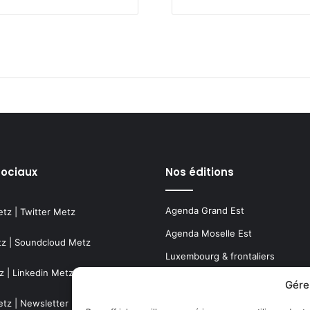
sociaux
Nos éditions
Agenda Grand Est
etz
|
Twitter Metz
Agenda Moselle Est
tz
|
Soundcloud Metz
Luxembourg & frontaliers
z
|
Linkedin Metz
Metz, Moselle & Lorraine
Gére
Nancy & Meurthe & Moselle
etz
|
Newsletter Metz