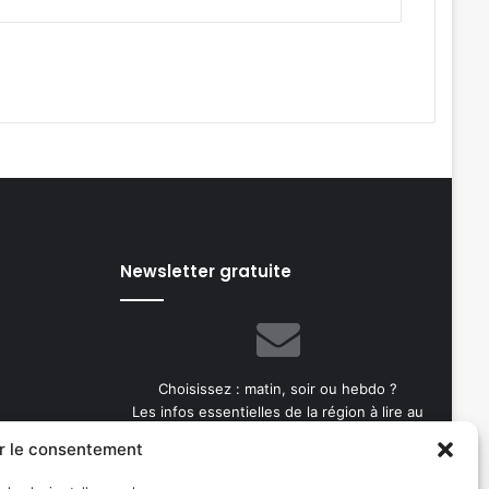
Newsletter gratuite
Choisissez : matin, soir ou hebdo ?
Les infos essentielles de la région à lire au
moment où cela vous arrange !
r le consentement
Entrez