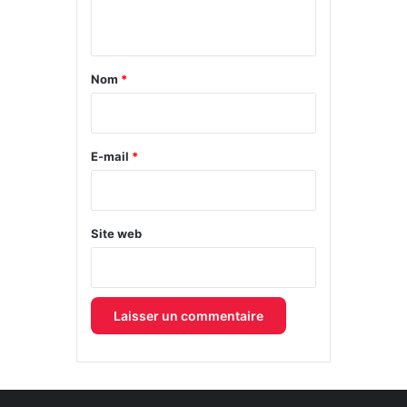
n
t
a
Nom
*
i
r
e
E-mail
*
*
Site web