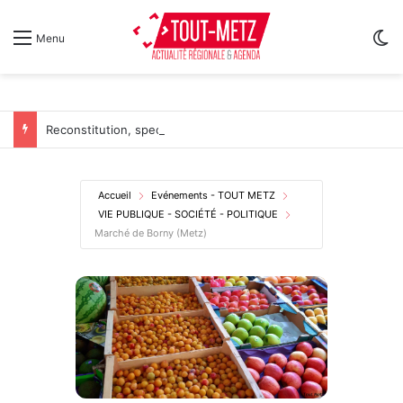
Sw
Menu
Reconstitution, spectacles et cinéma pour l’édition 2026 de « Ça tombe comme à Gravelotte »
Accueil
Evénements - TOUT METZ
VIE PUBLIQUE - SOCIÉTÉ - POLITIQUE
Marché de Borny (Metz)