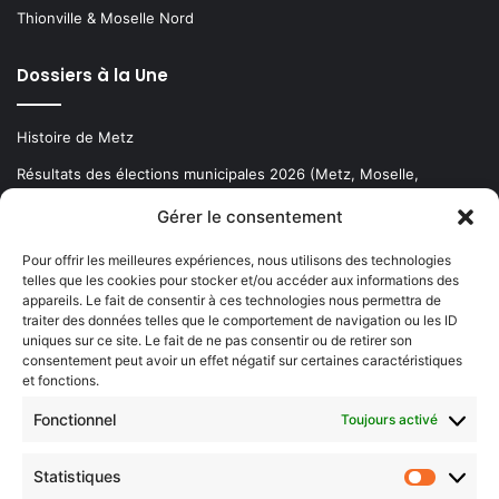
Thionville & Moselle Nord
Dossiers à la Une
Histoire de Metz
Résultats des élections municipales 2026 (Metz, Moselle,
Lorraine)
Gérer le consentement
Sentier des lanternes
Pour offrir les meilleures expériences, nous utilisons des technologies
telles que les cookies pour stocker et/ou accéder aux informations des
Newsletter gratuite
appareils. Le fait de consentir à ces technologies nous permettra de
traiter des données telles que le comportement de navigation ou les ID
uniques sur ce site. Le fait de ne pas consentir ou de retirer son
consentement peut avoir un effet négatif sur certaines caractéristiques
et fonctions.
Choisissez : matin, soir ou hebdo ?
Fonctionnel
Toujours activé
Les infos essentielles de la région à lire au moment où cela vous
arrange !
Statistiques
Statistiq