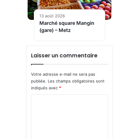
13 août 2026
Marché square Mangin
(gare) – Metz
Laisser un commentaire
Votre adresse e-mail ne sera pas
publiée.
Les champs obligatoires sont
indiqués avec
*
C
o
m
m
e