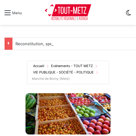
Sw
Menu
Reconstitution, spectacles et cinéma pour l’édition 2026 de « Ça tombe comme à Gravelotte »
Accueil
Evénements - TOUT METZ
VIE PUBLIQUE - SOCIÉTÉ - POLITIQUE
Marché de Borny (Metz)