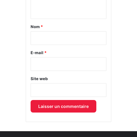
n
t
a
Nom
*
i
r
e
E-mail
*
*
Site web