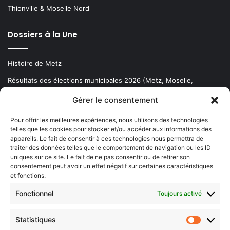
Thionville & Moselle Nord
Dossiers à la Une
Histoire de Metz
Résultats des élections municipales 2026 (Metz, Moselle,
Lorraine)
Gérer le consentement
Sentier des lanternes
Pour offrir les meilleures expériences, nous utilisons des technologies
telles que les cookies pour stocker et/ou accéder aux informations des
Newsletter gratuite
appareils. Le fait de consentir à ces technologies nous permettra de
traiter des données telles que le comportement de navigation ou les ID
uniques sur ce site. Le fait de ne pas consentir ou de retirer son
consentement peut avoir un effet négatif sur certaines caractéristiques
et fonctions.
Choisissez : matin, soir ou hebdo ?
Fonctionnel
Toujours activé
Les infos essentielles de la région à lire au moment où cela vous
arrange !
Statistiques
Statistiq