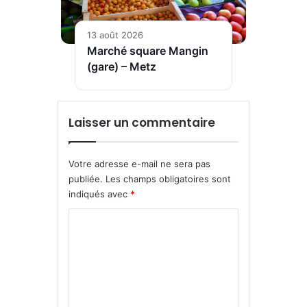
13 août 2026
Marché square Mangin
(gare) – Metz
Laisser un commentaire
Votre adresse e-mail ne sera pas
publiée.
Les champs obligatoires sont
indiqués avec
*
C
o
m
m
e