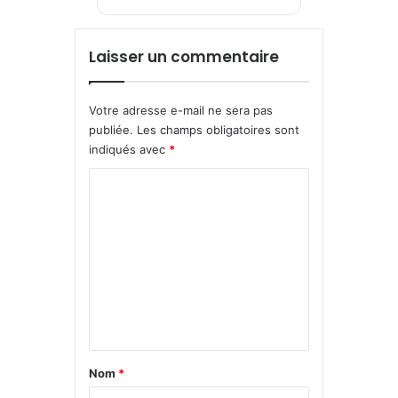
Laisser un commentaire
Votre adresse e-mail ne sera pas
publiée.
Les champs obligatoires sont
indiqués avec
*
C
o
m
m
e
n
t
a
Nom
*
i