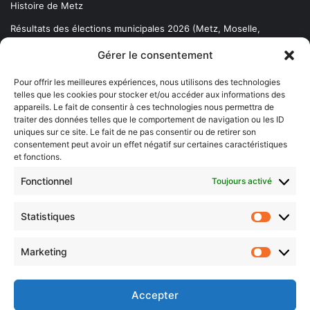
Histoire de Metz
Résultats des élections municipales 2026 (Metz, Moselle,
Lorraine)
Gérer le consentement
Sentier des lanternes
Pour offrir les meilleures expériences, nous utilisons des technologies
telles que les cookies pour stocker et/ou accéder aux informations des
Newsletter gratuite
appareils. Le fait de consentir à ces technologies nous permettra de
traiter des données telles que le comportement de navigation ou les ID
uniques sur ce site. Le fait de ne pas consentir ou de retirer son
consentement peut avoir un effet négatif sur certaines caractéristiques
et fonctions.
Choisissez : matin, soir ou hebdo ?
Fonctionnel
Toujours activé
Les infos essentielles de la région à lire au moment où cela vous
arrange !
Statistiques
Statistiq
Entrez
votre
Marketing
Marketin
adresse
e-
mail
Accepter