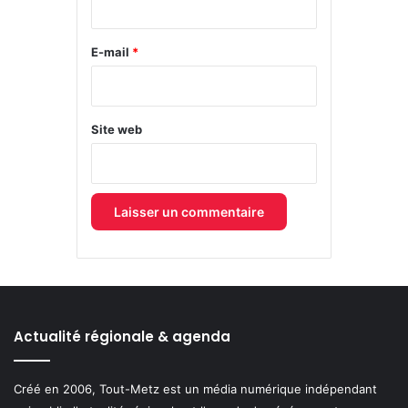
r
e
E-mail
*
*
Site web
Actualité régionale & agenda
Créé en 2006, Tout-Metz est un média numérique indépendant