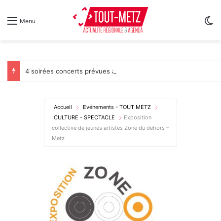
Sw
Menu
4 soirées concerts prévues à Ars-sur-Moselle du 7 au 28 août 2026
Accueil
Evénements - TOUT METZ
CULTURE - SPECTACLE
Exposition
collective de jeunes artistes Zone du dehors –
Metz