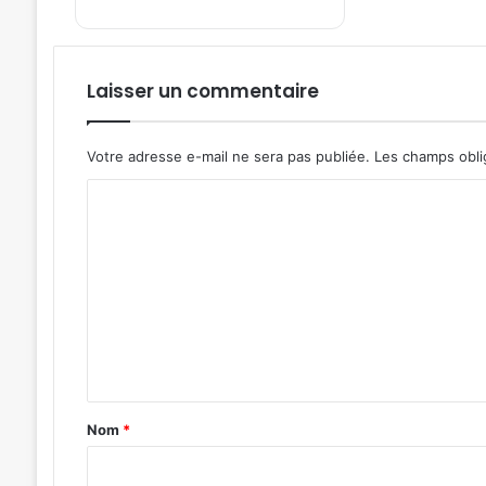
Laisser un commentaire
Votre adresse e-mail ne sera pas publiée.
Les champs obli
C
o
m
m
e
n
t
a
Nom
*
i