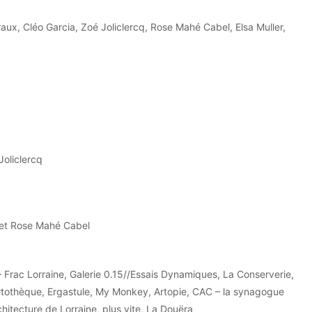
raux, Cléo Garcia, Zoé Joliclercq, Rose Mahé Cabel, Elsa Muller,
Joliclercq
 et Rose Mahé Cabel
 Frac Lorraine, Galerie 0.15//Essais Dynamiques, La Conserverie,
Artothèque, Ergastule, My Monkey, Artopie, CAC – la synagogue
hitecture de Lorraine, plus vite, La Douëra