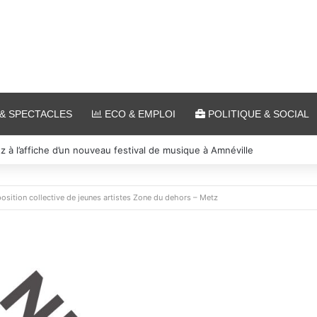
& SPECTACLES
ECO & EMPLOI
POLITIQUE & SOCIAL
 et cinéma pour l’édition 2026 de « Ça tombe comme à Gravelotte »
osition collective de jeunes artistes Zone du dehors – Metz