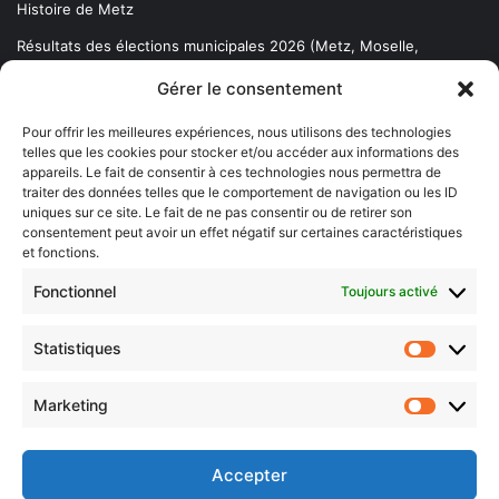
Histoire de Metz
Résultats des élections municipales 2026 (Metz, Moselle,
Lorraine)
Gérer le consentement
Sentier des lanternes
Pour offrir les meilleures expériences, nous utilisons des technologies
telles que les cookies pour stocker et/ou accéder aux informations des
Newsletter gratuite
appareils. Le fait de consentir à ces technologies nous permettra de
traiter des données telles que le comportement de navigation ou les ID
uniques sur ce site. Le fait de ne pas consentir ou de retirer son
consentement peut avoir un effet négatif sur certaines caractéristiques
et fonctions.
Choisissez : matin, soir ou hebdo ?
Fonctionnel
Toujours activé
Les infos essentielles de la région à lire au moment où cela vous
arrange !
Statistiques
Statistiq
Entrez
votre
Marketing
Marketin
adresse
e-
mail
Accepter