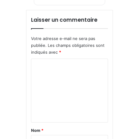
Laisser un commentaire
Votre adresse e-mail ne sera pas
publiée.
Les champs obligatoires sont
indiqués avec
*
C
o
m
m
e
n
t
a
Nom
*
i