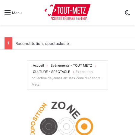
Sw
Menu
Reconstitution, spectacles et cinéma pour l’édition 2026 de « Ça tombe comme à Gravelotte »
Accueil
Evénements - TOUT METZ
CULTURE - SPECTACLE
Exposition
collective de jeunes artistes Zone du dehors –
Metz