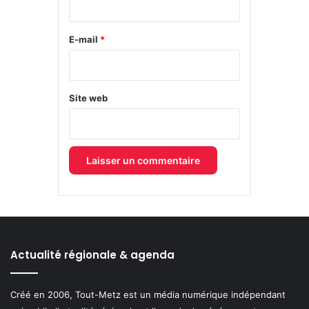
r
e
E-mail
*
*
Site web
Actualité régionale & agenda
Créé en 2006, Tout-Metz est un média numérique indépendant